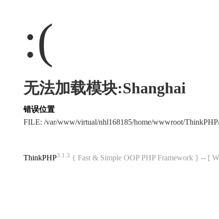
:(
无法加载模块:Shanghai
错误位置
FILE: /var/www/virtual/nhl168185/home/wwwroot/ThinkPH
3.1.3
ThinkPHP
{ Fast & Simple OOP PHP Framework } -- 