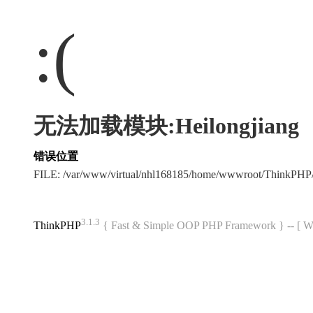
:(
无法加载模块:Heilongjiang
错误位置
FILE: /var/www/virtual/nhl168185/home/wwwroot/ThinkPH
3.1.3
ThinkPHP
{ Fast & Simple OOP PHP Framework } -- 