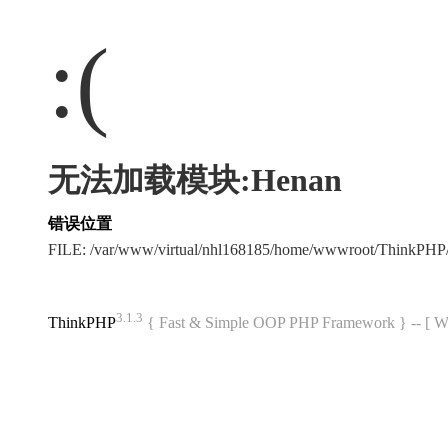
:(
无法加载模块:Henan
错误位置
FILE: /var/www/virtual/nhl168185/home/wwwroot/ThinkPH
3.1.3
ThinkPHP
{ Fast & Simple OOP PHP Framework } -- 