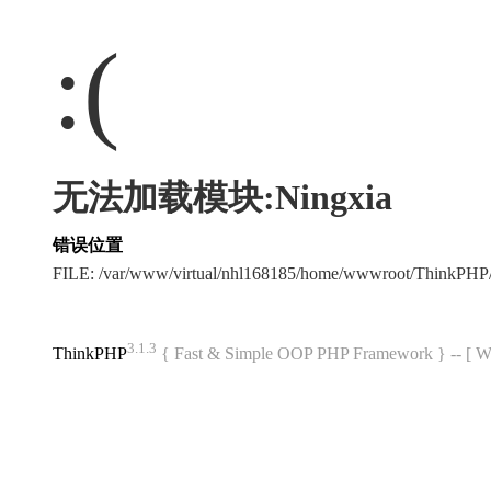
:(
无法加载模块:Ningxia
错误位置
FILE: /var/www/virtual/nhl168185/home/wwwroot/ThinkPH
3.1.3
ThinkPHP
{ Fast & Simple OOP PHP Framework } -- 