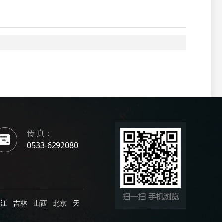
传 真：
0533-6292080
龙江
吉林
山西
北京
天