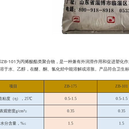
75和ZB-101为丙烯酸酯类聚合物，是一种兼有外润滑作用和促进
溶于水、乙醇，在醚、酮、氯化烃中能溶解或溶胀。产品符合卫生标准（
项目
ZB-175
ZB-101
性粘度（η），25℃
0.5-1.5
0.5-1.5
表观密度g/cm³≥
0.35
0.35
水分含量，%≤
1.5
1.5