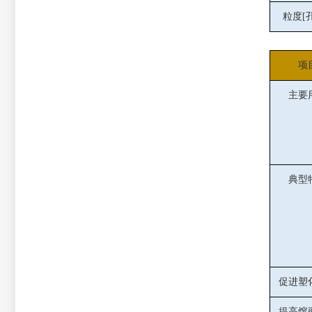
粒度[孔
项
主要
典型
促进塑
提高熔