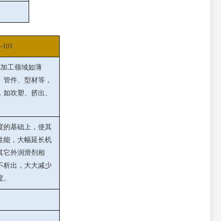
过
-101
C加工领域如薄
、管件、型材等，
，如吹塑、挤出、
度的基础上，使其
性能，大幅延长机
其它外润滑剂相
不析出，大大减少
度。