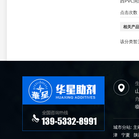
西PVC
点击次数
相关产
该分类暂
城市分站:
主
津
宁夏
陕