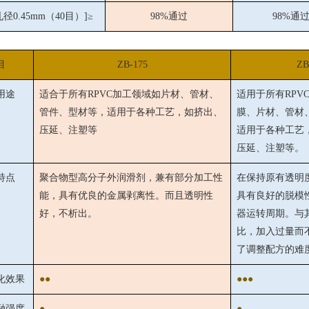
径0.45mm（40目）]≥
98%通过
98%通
目
ZB-175
ZB
用途
适合于所有RPVC加工领域如片材、管材、
适用于所有RPV
管件、型材等，适用于各种工艺，如挤出、
膜、片材、管材
压延、注塑等
适用于各种工艺
压延、注塑等。
特点
聚合物型高分子外润滑剂，兼有部分加工性
在保持原有透明
能，具有优良的金属剥离性。而且透明性
具有良好的脱模
好，不析出。
器运转周期。与
比，加入过量而
了调整配方的难
化效果
●●
●●●
融强度
●
●