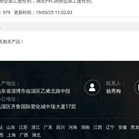
润滑型加工改性剂
，
湖北PVC润滑型加工改性剂
。
：
979
更新时间：19/03/25 11:02:03
品
无相关产品！
生产地址：
联系人：
山东省淄博市临淄区乙烯北路中段
杨秀梅
办公地址：
临淄区齐鲁国际塑化城中瑞大厦17层
站
山东
江苏
浙江
广东
四川
河南
湖南
江西
辽宁
安徽
黑
西
上海
广西
湖北