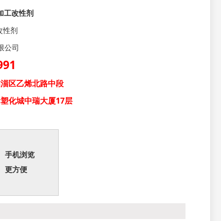
加工改性剂
改性剂
限公司
991
临淄区乙烯北路中段
塑化城中瑞大厦17层
手机浏览
更方便