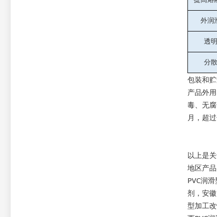
外润
透
分
包装和贮
产品外用
毒、无腐
月，超过
以上是关
地区产
PVC润
剂
，
安徽
型加工改