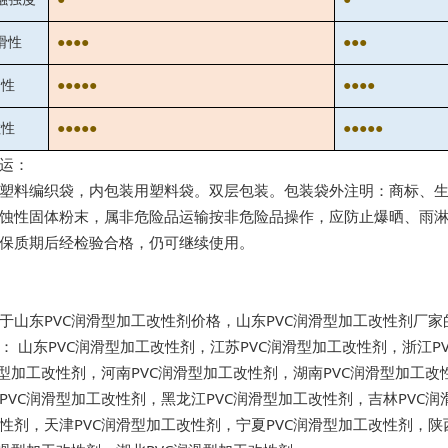
滑性
●●●●
●●●
明性
●●●●●
●●●●
散性
●●●●●
●●●●●
运：
塑料编织袋，内包装用塑料袋。双层包装。包装袋外注明：商标、
蚀性固体粉末，属非危险品运输按非危险品操作，应防止爆晒、雨淋
保质期后经检验合格，仍可继续使用。
于山东PVC润滑型加工改性剂价格，山东PVC润滑型加工改性剂厂家
品：
山东PVC润滑型加工改性剂
，
江苏PVC润滑型加工改性剂
，
浙江P
滑型加工改性剂
，
河南PVC润滑型加工改性剂
，
湖南PVC润滑型加工改
PVC润滑型加工改性剂
，
黑龙江PVC润滑型加工改性剂
，
吉林PVC
性剂
，
天津PVC润滑型加工改性剂
，
宁夏PVC润滑型加工改性剂
，
陕