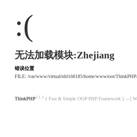
:(
无法加载模块:Zhejiang
错误位置
FILE: /var/www/virtual/nhl168185/home/wwwroot/ThinkPH
3.1.3
ThinkPHP
{ Fast & Simple OOP PHP Framework } -- 